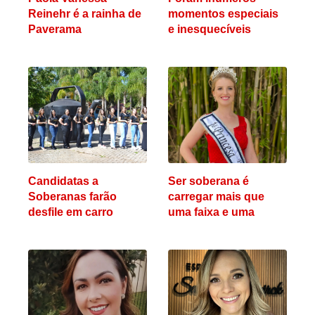
Reinehr é a rainha de
momentos especiais
Paverama
e inesquecíveis
Candidatas a
Ser soberana é
Soberanas farão
carregar mais que
desfile em carro
uma faixa e uma
aberto pelas ruas de
coroa, é levar o nome
Paverama
do município