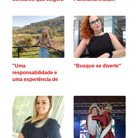
as soberanas de
neste sábado etapas
Paverama
do concurso
"Uma
"Busque se divertir"
responsabilidade e
uma experiência de
vida"