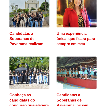
Candidatas a
Uma experiência
Soberanas de
única, que ficará para
Paverama realizam
sempre em meu
prova escrita cultural
coração
Conheça as
Candidatas a
candidatas do
Soberanas de
concurso que elegerá
Paverama iniciam