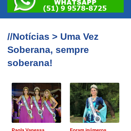
//Notícias > Uma Vez
Soberana, sempre
soberana!
Paola Vanessa
Foram inúmeros