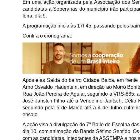
Em uma ação organizada pela Associação dos Ser
candidatas a Soberanas do município irão participar
feira, dia 9.
A programação inicia às 17h45, passando pelos bairr
Confira o cronograma:
Após elas Saída do bairro Cidade Baixa, em frente 
Arno Osvaldo Hauentein, em direção ao Morro Bonito
Rua João Pereira de Aguiar, seguindo a VRS-835, at
José Janstch Filho até a Vendelino Jantsch, Célio Kl
seguindo pela 5 de Marco até a 4 de Julho culmina
ensaio.
A ação visa a divulgação do 7º Baile de Escolha das
dia 10, com animação da Banda Sétimo Sentido. Os 
com as candidatas, integrantes da ASSEMPA e nos se