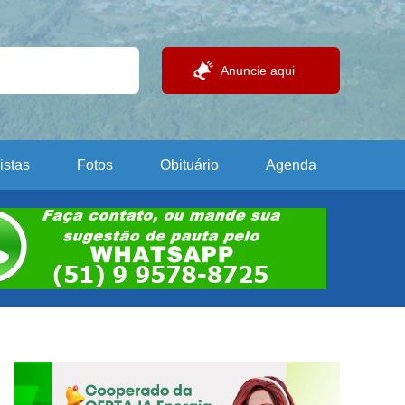
Anuncie aqui
istas
Fotos
Obituário
Agenda