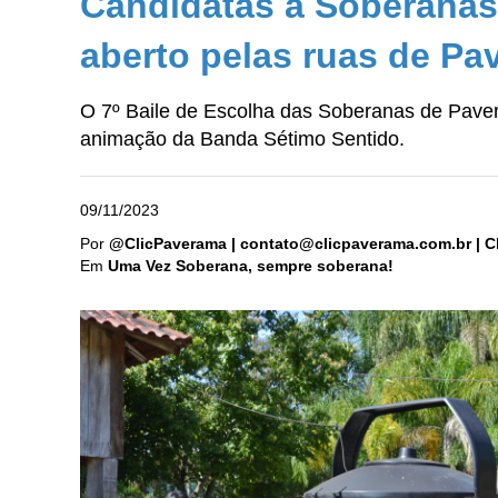
Candidatas a Soberanas 
aberto pelas ruas de P
O 7º Baile de Escolha das Soberanas de Pavera
animação da Banda Sétimo Sentido.
09/11/2023
Por
@ClicPaverama | contato@clicpaverama.com.br | Cl
Em
Uma Vez Soberana, sempre soberana!