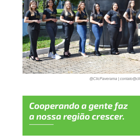
@ClicPaverama | contato@cli