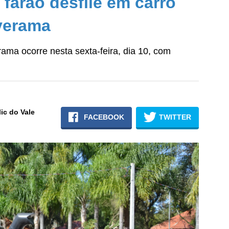
farão desfile em carro
averama
ma ocorre nesta sexta-feira, dia 10, com
ic do Vale
FACEBOOK
TWITTER