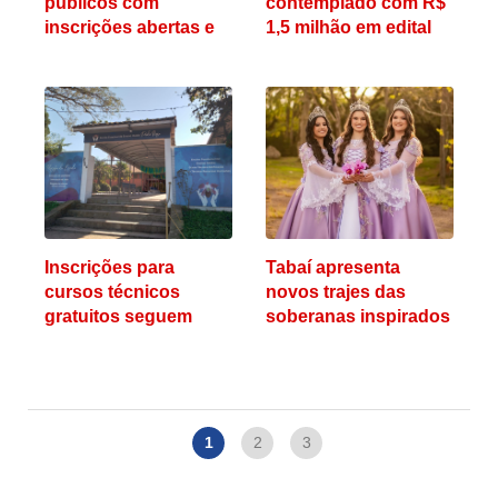
públicos com
contemplado com R$
inscrições abertas e
1,5 milhão em edital
salários de até R$ 20
do Iphan
mil
Inscrições para
Tabaí apresenta
cursos técnicos
novos trajes das
gratuitos seguem
soberanas inspirados
abertas na Escola
na flor símbolo do
Pedro Rosa, em Tabaí
município
1
2
3