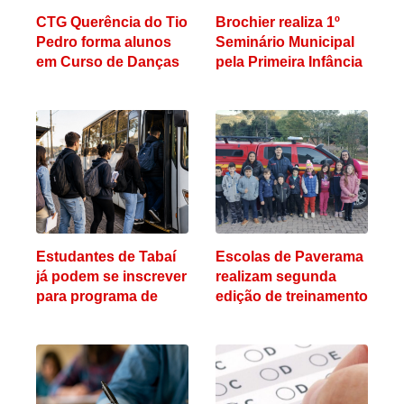
CTG Querência do Tio
Brochier realiza 1º
Pedro forma alunos
Seminário Municipal
em Curso de Danças
pela Primeira Infância
Tradicionais
Estudantes de Tabaí
Escolas de Paverama
já podem se inscrever
realizam segunda
para programa de
edição de treinamento
auxílio-transporte do
de evacuação com
segundo semestre
apoio do Corpo de
Bombeiros