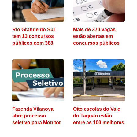
Rio Grande do Sul
Mais de 370 vagas
tem 13 concursos
estão abertas em
públicos com 388
concursos públicos
vagas e salários de
no Rio Grande do Sul
até R$ 20 mil; confira
os editais
Fazenda Vilanova
Oito escolas do Vale
abre processo
do Taquari estão
seletivo para Monitor
entre as 100 melhores
Educacional e Social
médias do Enem no
RS