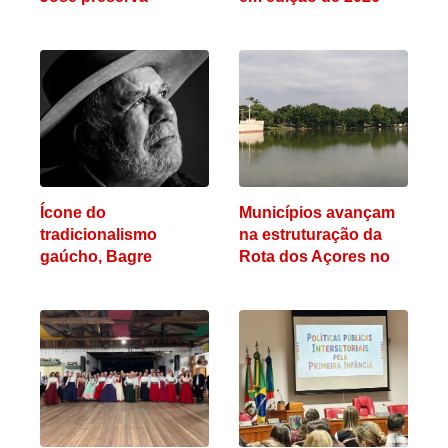
patrimônio histórico
em Taquari há mais
de dois séculos
Ícone do
Municípios avançam
tradicionalismo
na estruturação da
gaúcho, Bagre
Rota dos Açores no
Fagundes morre aos
Vale do Taquari
86 anos