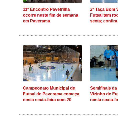
11º Encontro Pavetrilha
2ª Taça Bom V
ocorre neste fim de semana
Futsal tem ro
em Paverama
sexta; confira 
definidos
Campeonato Municipal de
Semifinais da
Futsal de Paverama começa
Vizinho de F
nesta sexta-feira com 20
nesta sexta-f
equipes em quatro
categorias