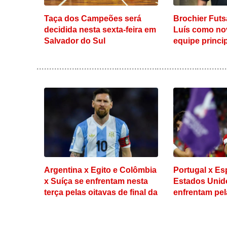
Taça dos Campeões será
Brochier Futs
decidida nesta sexta-feira em
Luís como nov
Salvador do Sul
equipe princi
Argentina x Egito e Colômbia
Portugal x Es
x Suíça se enfrentam nesta
Estados Unido
terça pelas oitavas de final da
enfrentam pel
Copa do Mundo
final da Cop
nesta segund