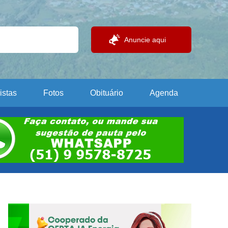
Anuncie aqui
istas
Fotos
Obituário
Agenda