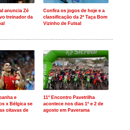
al anuncia Zé
Confira os jogos de hoje e a
o treinador da
classificação da 2ª Taça Bom
pal
Vizinho de Futsal
panha e
11º Encontro Pavetrilha
s x Bélgica se
acontece nos dias 1º e 2 de
as oitavas de
agosto em Paverama
a do Mundo
a