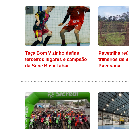
Taça Bom Vizinho define
Pavetrilha re
terceiros lugares e campeão
trilheiros de 
da Série B em Tabaí
Paverama