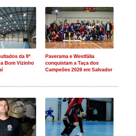
sultados da 9ª
Paverama e Westfália
ça Bom Vizinho
conquistam a Taça dos
aí
Campeões 2026 em Salvador
do Sul