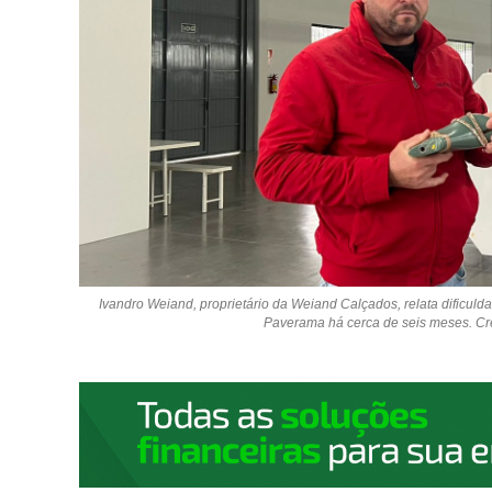
Ivandro Weiand, proprietário da Weiand Calçados, relata dificul
Paverama há cerca de seis meses. Cré