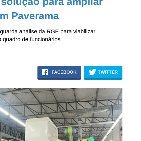
solução para ampliar
em Paverama
guarda análise da RGE para viabilizar
 quadro de funcionários.
FACEBOOK
TWITTER