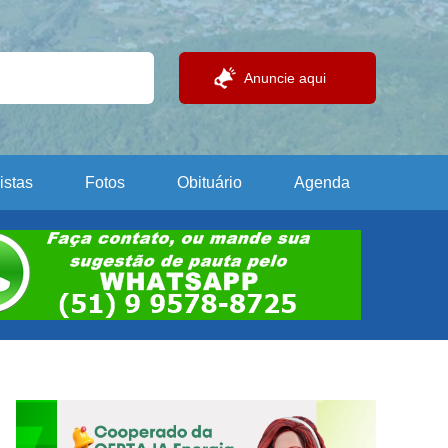
Anuncie aqui
istas
Fotos
Obituário
Agenda