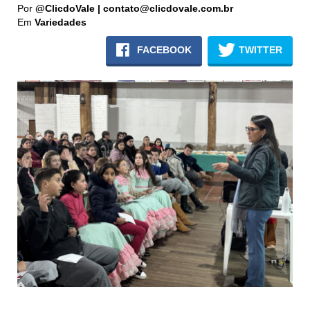
Por
@ClicdoVale | contato@clicdovale.com.br
Em
Variedades
FACEBOOK
TWITTER